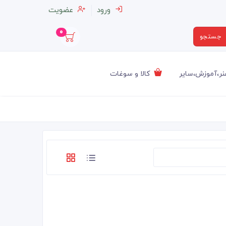
ورود
عضویت
0
جستجو
ر،آموزش،سایر
کالا و سوغات